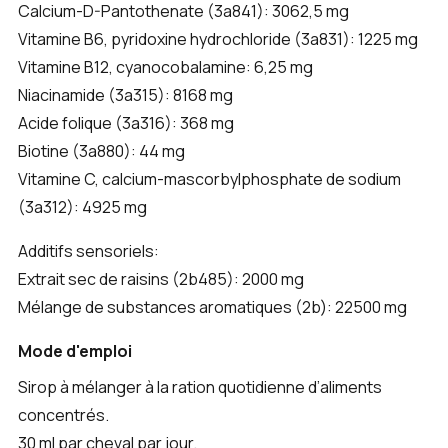
Calcium-D-Pantothenate (3a841): 3062,5 mg
Vitamine B6, pyridoxine hydrochloride (3a831): 1225 mg
Vitamine B12, cyanocobalamine: 6,25 mg
Niacinamide (3a315): 8168 mg
Acide folique (3a316): 368 mg
Biotine (3a880): 44 mg
Vitamine C, calcium-mascorbylphosphate de sodium
(3a312): 4925 mg
Additifs sensoriels:
Extrait sec de raisins (2b485): 2000 mg
Mélange de substances aromatiques (2b): 22500 mg
Mode d'emploi
Sirop à mélanger à la ration quotidienne d’aliments
concentrés.
30 ml par cheval par jour.