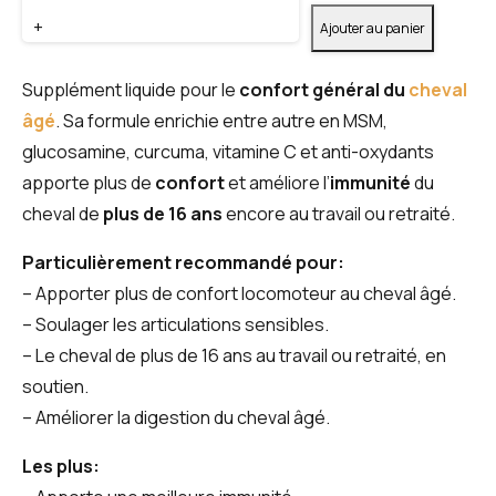
+
Ajouter au panier
Supplément liquide pour le
confort général du
cheval
âgé
. Sa formule enrichie entre autre en MSM,
glucosamine, curcuma, vitamine C et anti-oxydants
apporte plus de
confort
et améliore l’
immunité
du
cheval de
plus de 16 ans
encore au travail ou retraité.
Particulièrement recommandé pour:
–
Apporter plus de confort locomoteur au cheval âgé
.
–
Soulager les articulations sensibles
.
– Le cheval de plus de 16 ans au travail ou retraité, en
soutien.
–
Améliorer la digestion du cheval âgé.
Les plus: