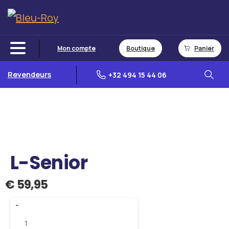
Mon compte
Boutique
Panier
Revendeurs
+32 494 15 44 06
L-Senior
€
59,95
-