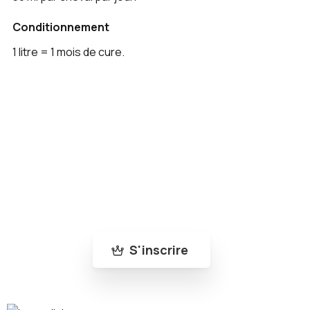
Conditionnement
1 litre = 1 mois de cure.
Rejoins la communauté Bleu-Roy
Abonne-toi à notre newsletter pour ne rien
manquer de nos nouveautés et de nos actus
!
S'inscrire