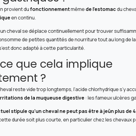
on provient du
fonctionnement
même
de l’estomac
du cheval
rique
en continu.
, un cheval se déplace continuellement pour trouver suffisam
 consomme de petites quantités de nourriture tout au long de l
’est donc adapté à cette particularité.
ce que cela implique
tement ?
cheval reste vide trop longtemps, l’acide chlorhydrique s’y acc
irritations de la muqueuse digestive
: les fameux ulcères g
uel stipule qu’un cheval ne peut pas être à jeûn plus de 
ette durée soit plus courte, en particulier chez les chevaux 