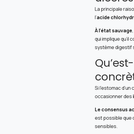
La principale rais
l’
acide chlorhyd
À l’état sauvage
qui implique qu’il
système digestif s
Qu’est-
concrè
Si l’estomac d’un 
occasionner des
Le consensus act
est possible que c
sensibles.