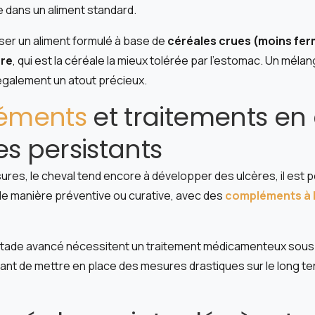
e dans un aliment standard.
iser un aliment formulé à base de
céréales crues (moins fer
ère
, qui est la céréale la mieux tolérée par l’estomac. Un mél
 également un atout précieux.
éments
et traitements en
es persistants
res, le cheval tend encore à développer des ulcères, il est po
e manière préventive ou curative, avec des
compléments à b
stade avancé nécessitent un traitement médicamenteux sous s
tant de mettre en place des mesures drastiques sur le long ter