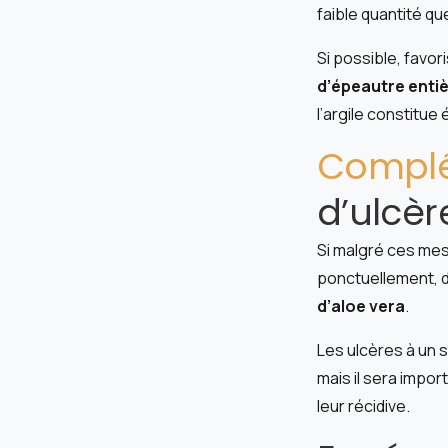
faible quantité qu
Si possible, favor
d’épeautre enti
l’argile constitue
Compl
d’ulcèr
Si malgré ces mesu
ponctuellement, d
d’aloe vera
.
Les ulcères à un 
mais il sera impor
leur récidive.