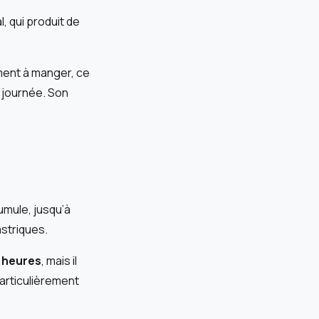
, qui produit de
ment à manger, ce
a journée. Son
umule, jusqu’à
astriques.
4 heures
, mais il
particulièrement