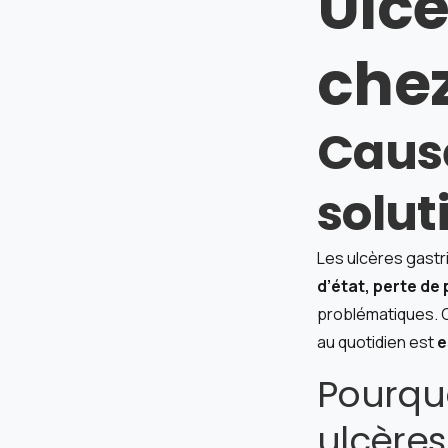
Ulcè
chez
Cause
solut
Les ulcères gastr
d’état, perte d
problématiques. C
au quotidien est
e
Pourquo
ulcères