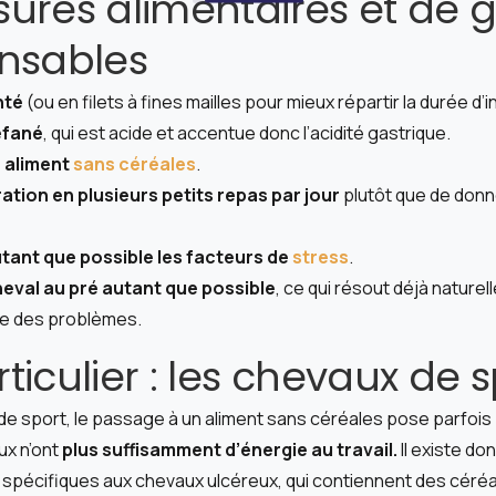
ures alimentaires et de g
ensables
nté
(ou en filets à fines mailles pour mieux répartir la durée d’
réfané
, qui est acide et accentue donc l’acidité gastrique.
 aliment
sans céréales
.
ration en plusieurs petits repas par jour
plutôt que de donn
tant que possible les facteurs de
stress
.
heval au pré autant que possible
, ce qui résout déjà nature
ie des problèmes.
ticulier : les chevaux de s
de sport, le passage à un aliment sans céréales pose parfois
ux n’ont
plus suffisamment d’énergie au travail.
Il existe do
spécifiques aux chevaux ulcéreux, qui contiennent des céréa