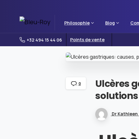
Philosophie
Blog
Com
Points de vente
+32 494 15 44 06
Ulcères
g
0
solutions
Dr Kathleen