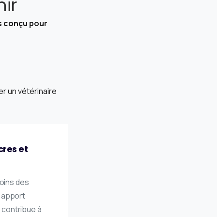
nir
s conçu pour
er un vétérinaire
cres et
oins des
n apport
 contribue à