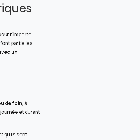
riques
pour n’importe
font partie les
 avec un
u de foin
, à
e journée et durant
t qu’ils sont