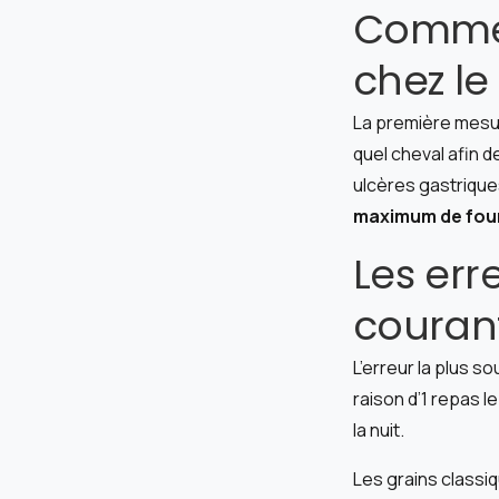
Comment
chez le
La première mesur
quel cheval afin d
ulcères gastrique
maximum de fou
Les err
couran
L’erreur la plus 
raison d’1 repas l
la nuit.
Les grains classiq