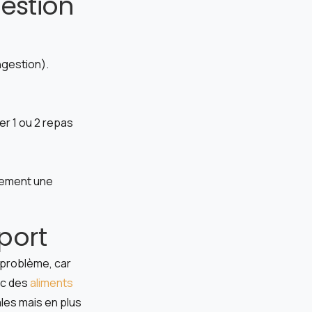
estion
ingestion).
er 1 ou 2 repas
llement une
port
 problème, car
nc des
aliments
les mais en plus