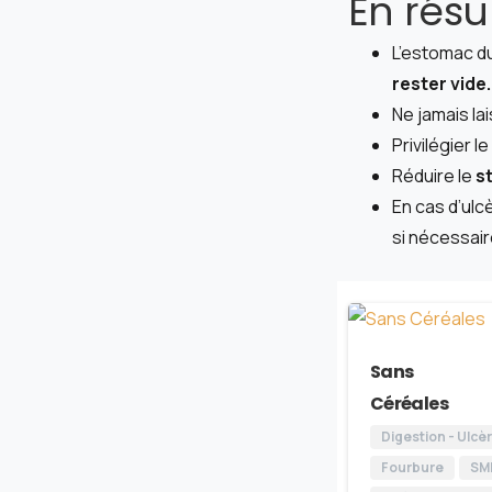
En résu
L’estomac du 
rester vide.
Ne jamais la
Privilégier le
Réduire le
s
En cas d’ul
si nécessair
Sans
Céréales
Digestion - Ulcè
Fourbure
SM