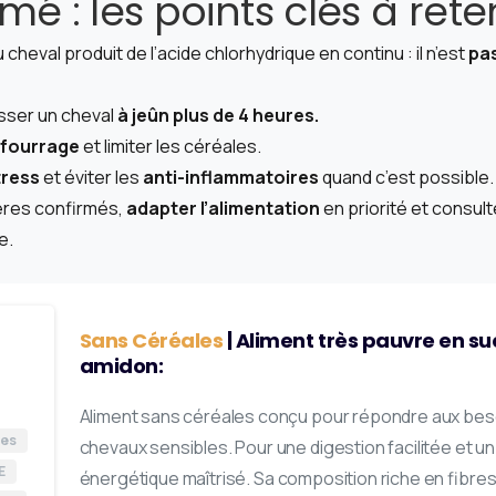
mé : les points clés à rete
cheval produit de l’acide chlorhydrique en continu : il n’est
pa
isser un cheval
à jeûn plus de 4 heures.
fourrage
et limiter les céréales.
tress
et éviter les
anti-inflammatoires
quand c’est possible.
cères confirmés,
adapter l’alimentation
en priorité et consult
e.
Sans Céréales
| Aliment très pauvre en su
amidon:
Aliment sans céréales conçu pour répondre aux bes
res
chevaux sensibles. Pour une digestion facilitée et u
E
énergétique maîtrisé.
Sa composition riche en fibres