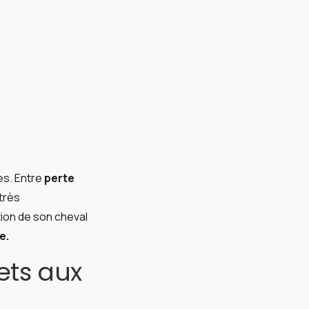
es. Entre
perte
 très
tion de son cheval
e.
ets aux