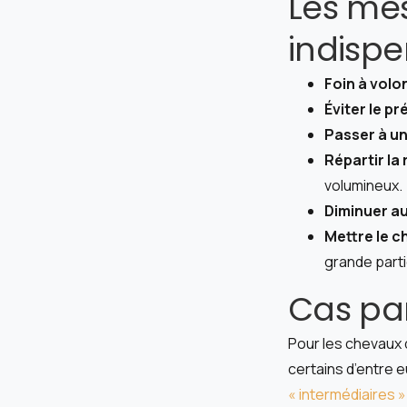
Les mes
indisp
Foin à volo
Éviter le p
Passer à un
Répartir la 
volumineux.
Diminuer au
Mettre le c
grande part
Cas par
Pour les chevaux 
certains d’entre e
« intermédiaires »