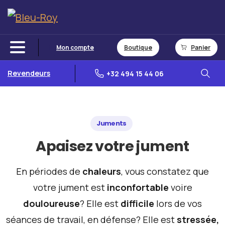
Mon compte
Boutique
Panier
Revendeurs
+32 494 15 44 06
Juments
Apaisez
votre
jument
En périodes de
chaleurs
, vous constatez que
votre jument est
inconfortable
voire
douloureuse
? Elle est
difficile
lors de vos
séances de travail, en défense? Elle est
stressée,