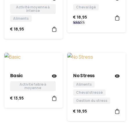
Activité moyenne à
Cheval âgé
intense
€
18,95
Aliments
€
18,95
Note
5.00
sur 5
Basic
No Stress
Activité faible à
Aliments
moyenne
Cheval stressé
€
13,95
Gestion du stress
€
18,95