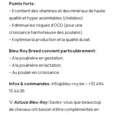
Points forts:
– Il contient des vitamines et des minéraux de haute
qualité et hyper assimilables (chélates).
– Il d
iminue les risques d’OCD (pour une
c
roissance
harmonieuse
des poulains).
– Il optimise la production et la qualité du lait.
Bleu-Roy Breed convient particulièrement:
– A la poulinière en gestation.
– A la poulinière en lactation.
– Au poulain en croissance.
Infos & commandes:
info@bleu-roy.be
– +32 494
15 44 06
💡
Astuce Bleu-Roy:
Saviez-vous que beaucoup
de chevaux ont besoin d’être complémentés en