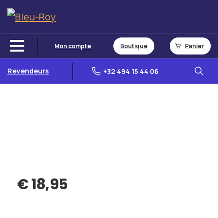
Mon compte
Boutique
Panier
Revendeurs
+32 494 15 44 06
€
18,95