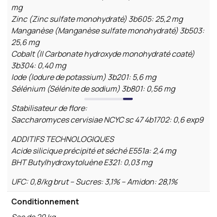
mg
Zinc (Zinc sulfate monohydraté) 3b605: 25,2 mg
Manganèse (Manganèse sulfate monohydraté) 3b503:
25,6 mg
Cobalt (II Carbonate hydroxyde monohydraté coaté)
3b304: 0,40 mg
Iode (Iodure de potassium) 3b201: 5,6 mg
Sélénium (Sélénite de sodium) 3b801: 0,56 mg
Stabilisateur de flore:
Saccharomyces cervisiae NCYC sc 47 4b1702: 0,6 exp9
ADDITIFS TECHNOLOGIQUES
Acide silicique précipité et séché E551a: 2,4 mg
BHT Butylhydroxytoluène E321: 0,03 mg
UFC: 0,8/kg brut – Sucres: 3,1% – Amidon: 28,1%
Conditionnement