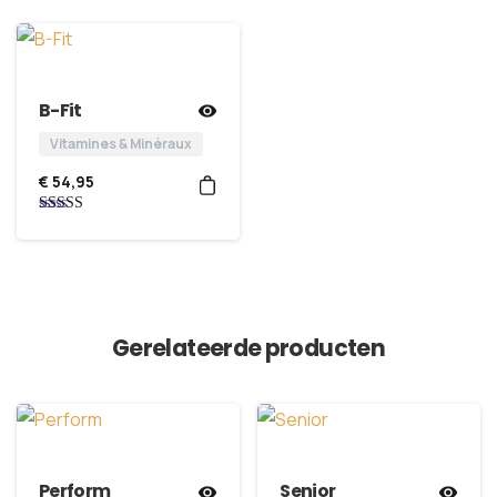
B-Fit
Vitamines & Minéraux
€
54,95
Note
5.00
sur 5
Gerelateerde producten
Perform
Senior