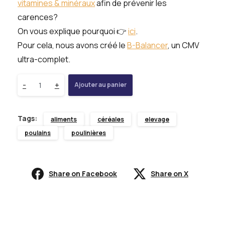
vitamines & minéraux
afin de prévenir les
carences?
On vous explique pourquoi 👉
ici
.
Pour cela, nous avons créé le
B-Balancer
, un CMV
ultra-complet.
-
+
Ajouter au panier
Tags:
aliments
céréales
elevage
poulains
poulinières
Share on Facebook
Share on X