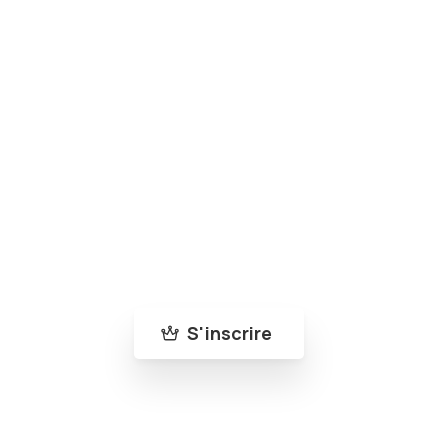
Rejoins la communauté Bleu-Roy
Abonne-toi à notre newsletter pour ne rien
manquer de nos nouveautés et de nos actus
!
S'inscrire