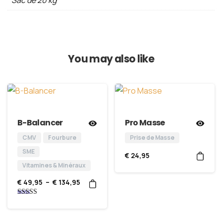
Sac de 20 kg
You may also like
B-Balancer
Pro Masse
CMV
Fourbure
Prise de Masse
SME
€
24,95
Vitamines & Minéraux
€
49,95
–
€
134,95
Note
5.00
sur 5