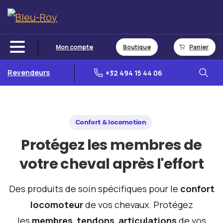
Mon compte
Boutique
Panier
Revendeurs
+32 494 15 44 06
Confort & locomotion
Protégez
les
membres
de
votre
cheval
après
l'effort
Des produits de soin spécifiques pour le
confort
locomoteur
de vos chevaux. Protégez
les
membres
,
tendons
,
articulations
de vos