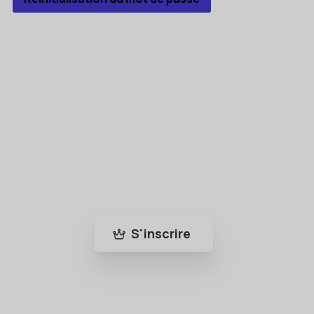
Rejoins la communauté Bleu-Roy
Abonne-toi à notre newsletter pour ne rien
manquer de nos nouveautés et de nos actus
!
S'inscrire