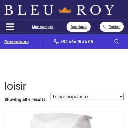
Mon compte
Boutique
Panier
Revendeurs
+32 494 15 44 06
loisir
Showing all 4 results