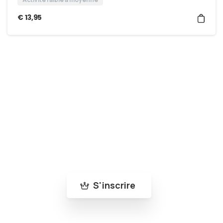
€
13,95
Rejoins la communauté Bleu-Roy
Abonne-toi à notre newsletter pour ne rien
manquer de nos nouveautés et de nos actus
!
S'inscrire