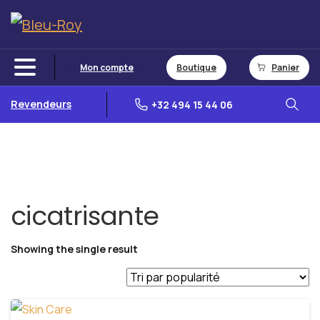
Mon compte
Boutique
Panier
Revendeurs
+32 494 15 44 06
Search
cicatrisante
Showing the single result