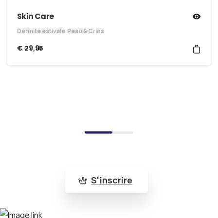
Skin Care
Dermite estivale
Peau & Crins
€
29,95
Rejoins la communauté Bleu-Roy
Abonne-toi à notre newsletter pour ne rien
manquer de nos nouveautés et de nos actus !
S'inscrire