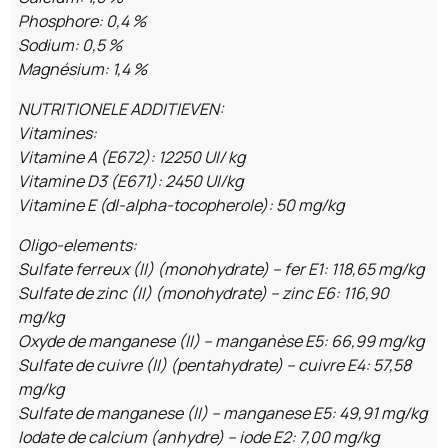
Phosphore: 0,4 %
Sodium: 0,5 %
Magnésium: 1,4 %
NUTRITIONELE ADDITIEVEN:
Vitamines:
Vitamine A (E672): 12250 UI/ kg
Vitamine D3 (E671): 2450 UI/kg
Vitamine E (dl-alpha-tocopherole): 50 mg/kg
Oligo-elements:
Sulfate ferreux (II) (monohydrate) – fer E1: 118,65 mg/kg
Sulfate de zinc (II) (monohydrate) – zinc E6: 116,90
mg/kg
Oxyde de manganese (II) – manganèse E5: 66,99 mg/kg
Sulfate de cuivre (II) (pentahydrate) – cuivre E4: 57,58
mg/kg
Sulfate de manganese (II) – manganese E5: 49,91 mg/kg
Iodate de calcium (anhydre) – iode E2: 7,00 mg/kg