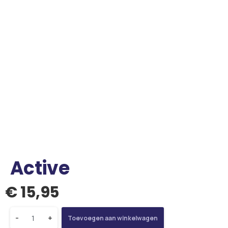
Active
€
15,95
-
+
Toevoegen aan winkelwagen