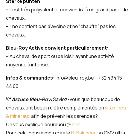
Sterke punten:
– Il est très polyvalent et conviendra à un grand panel de
chevaux.
– Il ne contient pas d’avoine et ne “chauffe” pas les
chevaux.
Bleu-Roy Active convient particulièrement:
– Au cheval de sport ou de loisir ayant une activité
moyenne à intense.
Infos & commandes:
info@bleu-roy.be
– +32 494 15
44 06
💡
Astuce Bleu-Roy:
Saviez-vous que beaucoup de
chevaux ont besoin d’être complémentés en
vitamines
& minéraux
afin de prévenir les carences?
On vous explique pourquoi 👉
hier
.
Pour cela, nous avons créé le
B-Balancer
, un CMV ultra-