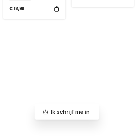
€
18,95
Word lid van de Bleu-Roy familie
Schrijf je in op onze nieuwsbrief en mis geen
enkele nieuwigheid of update !
Ik schrijf me in