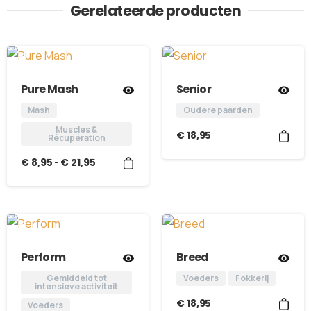
Gerelateerde producten
Pure Mash
Senior
Mash
Oudere paarden
Muscles &
€
18,95
Récupération
-
€
8,95
€
21,95
Perform
Breed
Gemiddeld tot
Voeders
Fokkerij
intensieve activiteit
€
18,95
Voeders