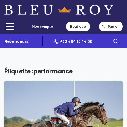
Mon compte
Boutique
Panier
Revendeurs
+32 494 15 44 06
Étiquette :
performance